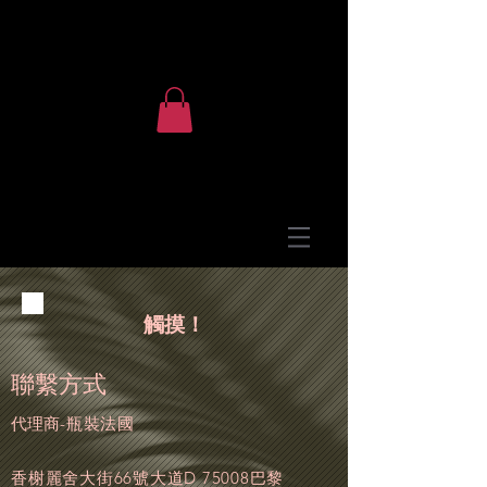
觸摸！
聯繫方式
代理商
-瓶裝法國
香榭麗舍大街66號大道D 75008巴黎